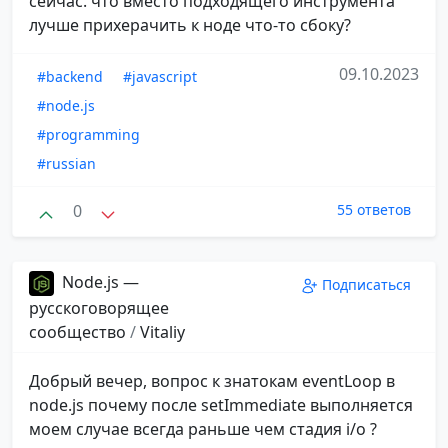
сейчас. что вместо подходящего инструмента
лучше прихерачить к ноде что-то сбоку?
09.10.2023
#backend
#javascript
#node.js
#programming
#russian
0
55 ответов
Node.js —
Подписаться
русскоговорящее
сообщество
/
Vitaliy
Добрый вечер, вопрос к знатокам eventLoop в
node.js почему после setImmediate выполняется
моем случае всегда раньше чем стадия i/o ?