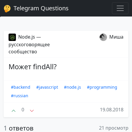
Telegram Questions
Node.js —
Миша
русскоговорящее
сообщество
Может findAll?
#backend
#javascript
#node.js
#programming
#russian
0
19.08.2018
1
ответов
21 просмотр