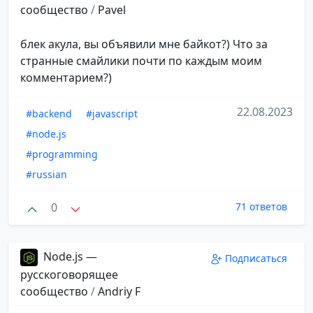
сообщество
/
Pavel
блек акула, вы объявили мне байкот?) Что за
странные смайлики почти по каждым моим
комментарием?)
22.08.2023
#backend
#javascript
#node.js
#programming
#russian
0
71 ответов
Node.js —
Подписаться
русскоговорящее
сообщество
/
Andriy F