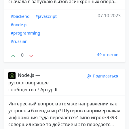
сначала я запускаю вызов асинхронных опера...
07.10.2023
#backend
#javascript
#node.js
#programming
#russian
0
49 ответов
Node.js —
Подписаться
русскоговорящее
сообщество
/
Aртур It
Интересный вопрос в этом же направлении как
устроены бэкенды игр? Шутеров например какая
информация туда передается? Типо игрок39393
совершил какое то действие и это передаетс...