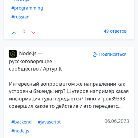
#programming
#russian
0
49 ответов
Node.js —
Подписаться
русскоговорящее
сообщество
/
Aртур It
Интересный вопрос в этом же направлении как
устроены бэкенды игр? Шутеров например какая
информация туда передается? Типо игрок39393
совершил какое то действие и это передаетс...
06.06.2023
#backend
#javascript
#node.js