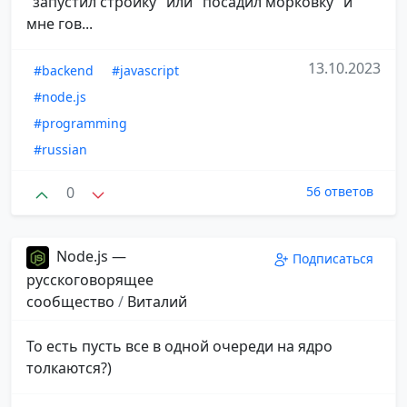
"запустил стройку" или "посадил морковку" и
мне гов...
13.10.2023
#backend
#javascript
#node.js
#programming
#russian
0
56 ответов
Node.js —
Подписаться
русскоговорящее
сообщество
/
Виталий
То есть пусть все в одной очереди на ядро
толкаются?)