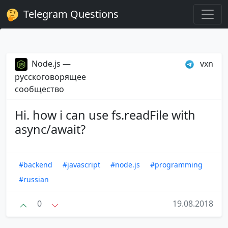
Telegram Questions
Node.js —
vxn
русскоговорящее
сообщество
Hi. how i can use fs.readFile with
async/await?
#backend
#javascript
#node.js
#programming
#russian
0
19.08.2018