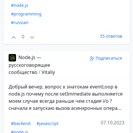
#node.js
#programming
#russian
0
55 ответов
Node.js —
Подписаться
русскоговорящее
сообщество
/
Vitaliy
Добрый вечер, вопрос к знатокам eventLoop в
node.js почему после setImmediate выполняется
моем случае всегда раньше чем стадия i/o ?
сначала я запускаю вызов асинхронных опера...
07.10.2023
#backend
#javascript
#node.js