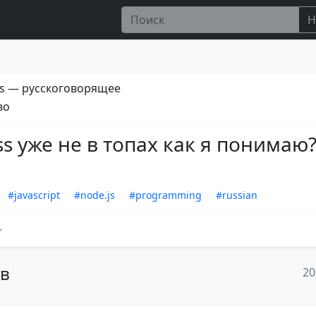
Н
s — русскоговорящее
во
ss уже не в топах как я понимаю
#javascript
#node.js
#programming
#russian
ов
20