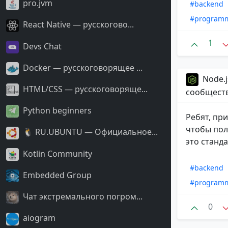
pro.jvm
#backend
#program
React Native — русскогово...
1
Devs Chat
Docker — русскоговорящее ...
Node.j
HTML/CSS — русскоговоряще...
сообщест
Python beginners
Ребят, пр
чтобы полу
🐧 RU.UBUNTU — Официальное...
это стандар
Kotlin Community
#backend
Embedded Group
#program
Чат экстремального погром...
0
aiogram