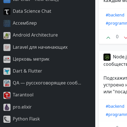
каждым м
Data Science Chat
#backend
Ассемблер
#program
Android Architecture
0
Laravel для начинающих
Node.j
Церковь метрик
сообщест
Dart & Flutter
Подскажит
QA — русскоговорящее сооб...
устроено 
или "посад
Tarantool
#backend
pro.elixir
#program
Python Flask