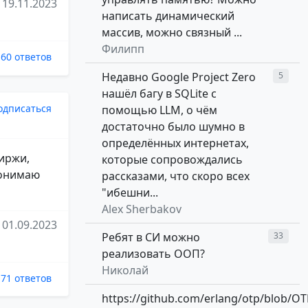
19.11.2023
написать динамический
массив, можно связный ...
Филипп
60 ответов
Недавно Google Project Zero
5
нашёл багу в SQLite с
одписаться
помощью LLM, о чём
достаточно было шумно в
определённых интернетах,
биржи,
которые сопровождались
 понимаю
рассказами, что скоро всех
"ибешни...
Alex Sherbakov
01.09.2023
Ребят в СИ можно
33
реализовать ООП?
Николай
71 ответов
https://github.com/erlang/otp/blob/OT