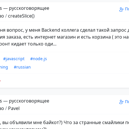
s — русскоговорящее
П
во
/
createSlice()
ня вопрос, у меня Backend коллега сделал такой запрос 
 заказа, есть интернет магазин и есть корзина ( это на
ронт кидает только оди...
#javascript
#node.js
ming
#russian
s — русскоговорящее
П
во
/
Pavel
а, вы объявили мне байкот?) Что за странные смайлики п