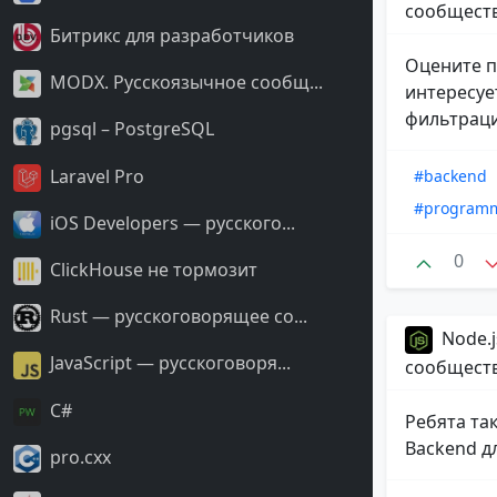
сообщест
Битрикс для разработчиков
Оцените п
MODX. Русскоязычное сообщ...
интересуе
фильтраци
pgsql – PostgreSQL
Laravel Pro
#backend
#program
iOS Developers — русского...
0
ClickHouse не тормозит
Rust — русскоговорящее со...
Node.j
JavaScript — русскоговоря...
сообщест
С#
Ребята та
Backend д
pro.cxx