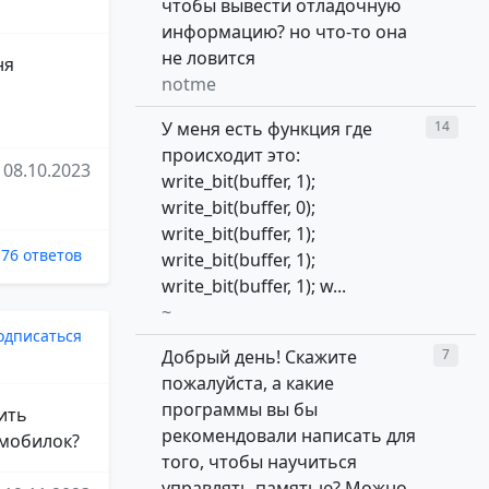
чтобы вывести отладочную
информацию? но что-то она
не ловится
ня
notme
У меня есть функция где
14
происходит это:
08.10.2023
write_bit(buffer, 1);
write_bit(buffer, 0);
write_bit(buffer, 1);
76 ответов
write_bit(buffer, 1);
write_bit(buffer, 1); w...
~
одписаться
Добрый день! Скажите
7
пожалуйста, а какие
программы вы бы
ить
рекомендовали написать для
 мобилок?
того, чтобы научиться
управлять памятью? Можно