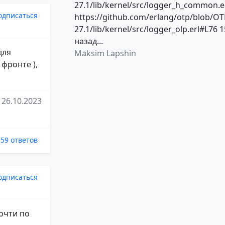
27.1/lib/kernel/src/logger_h_common.e
одписаться
https://github.com/erlang/otp/blob/OT
27.1/lib/kernel/src/logger_olp.erl#L76 1
назад...
для
Maksim Lapshin
 фронте ),
26.10.2023
59 ответов
одписаться
очти по