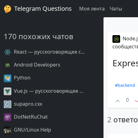
Telegram Questions
Моя лента
Чаты
170 похожих чатов
Node.j
сообщест
React — русскоговорящее с...
Expre
Android Developers
Python
#backend
Vue.js — русскоговорящее ...
0
supapro.cxx
DotNetRuChat
2
ответ
GNU/Linux Help