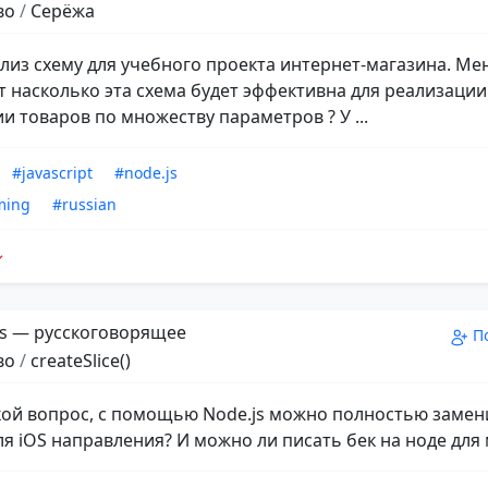
во
/
Серёжа
лиз схему для учебного проекта интернет-магазина. Ме
т насколько эта схема будет эффективна для реализации
и товаров по множеству параметров ? У ...
#javascript
#node.js
ming
#russian
s — русскоговорящее
П
во
/
createSlice()
кой вопрос, с помощью Node.js можно полностью замен
ля iOS направления? И можно ли писать бек на ноде для