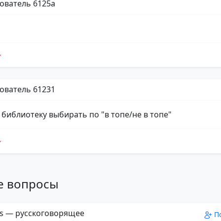
ователь 6125a
ователь 61231
 библиотеку выбирать по "в топе/не в топе"
е вопросы
s — русскоговорящее
П