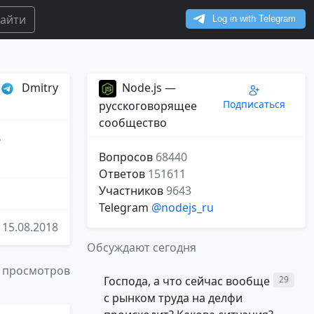
айти
Dmitry
Node.js —
Подписаться
русскоговорящее
сообщество
?
Вопросов
68440
Ответов
151611
Участников
9643
Telegram
@nodejs_ru
15.08.2018
Обсуждают сегодня
 просмотров
Господа, а что сейчас вообще
29
с рынком труда на делфи