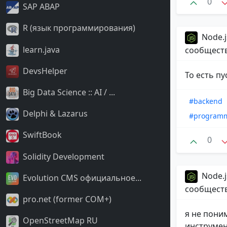
0
SAP ABAP
R (язык программирования)
Node.j
learn.java
сообщест
DevsHelper
То есть пу
Big Data Science :: AI / ...
#backend
Delphi & Lazarus
#program
SwiftBook
0
Solidity Development
Node.j
Evolution CMS официальное...
сообщест
pro.net (former COM+)
я не пони
OpenStreetMap RU
инструмен