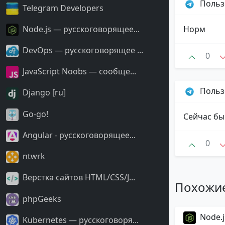
Польз
Telegram Developers
Node.js — русскоговорящее...
Норм
DevOps — русскоговорящее ...
0
JavaScript Noobs — сообще...
Польз
Django [ru]
Go-go!
Сейчас бы
Angular - русскоговорящее...
0
ntwrk
Верстка сайтов HTML/CSS/J...
Похожи
phpGeeks
Node.j
Kubernetes — русскоговоря...