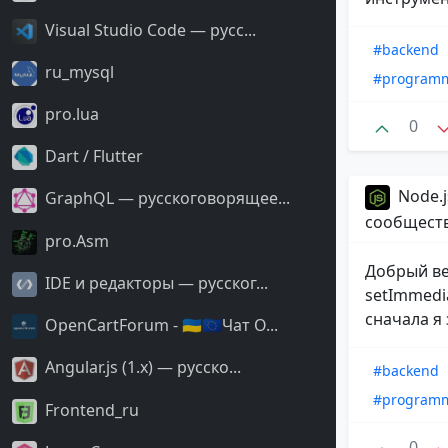
Visual Studio Code — русс...
#backend
ru_mysql
#program
pro.lua
0
Dart / Flutter
Node.j
GraphQL — русскоговорящее...
сообщест
pro.Asm
Добрый ве
IDE и редакторы — русског...
setImmedi
сначала я
OpenCartForum - 🇺🇦🇪🇺Чат O...
Angular.js (1.x) — русско...
#backend
#program
Frontend_ru
0