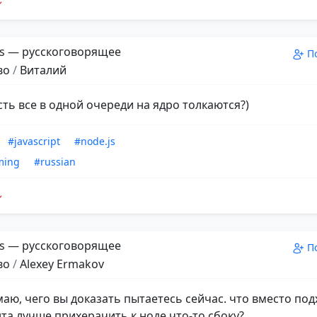
s — русскоговорящее
П
во
/
Виталий
сть все в одной очереди на ядро толкаются?)
#javascript
#node.js
ming
#russian
s — русскоговорящее
П
во
/
Alexey Ermakov
маю, чего вы доказать пытаетесь сейчас. что вместо по
та лучше прихерачить к ноде что-то сбоку?