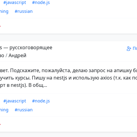
#javascript
#node.js
ming
#russian
s — русскоговорящее
П
во
/
Андрей
ивет. Подскажите, пожалуйста, делаю запрос на апишку 
чить курсы. Пишу на nestjs и использую axios (т.к. как
т в nestjs). В общ...
#javascript
#node.js
ming
#russian