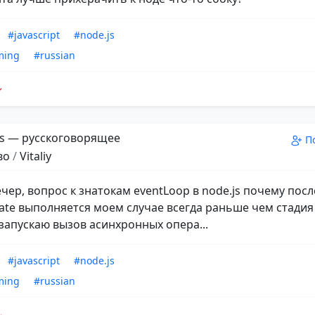
#javascript
#node.js
ming
#russian
s — русскоговорящее
П
во
/
Vitaliy
чер, вопрос к знатокам eventLoop в node.js почему посл
ate выполняется моем случае всегда раньше чем стадия i
 запускаю вызов асинхронных опера...
#javascript
#node.js
ming
#russian