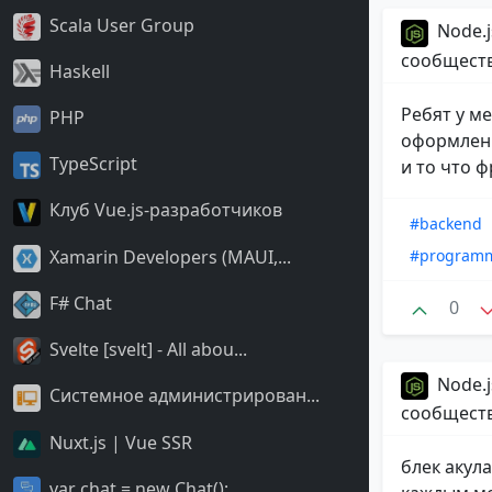
Scala User Group
Node.j
сообщест
Haskell
Ребят у ме
PHP
оформления
TypeScript
и то что ф
Клуб Vue.js-разработчиков
#backend
#program
Xamarin Developers (MAUI,...
F# Chat
0
Svelte [svelt] - All abou...
Node.j
Системное администрирован...
сообщест
Nuxt.js | Vue SSR
блек акул
var chat = new Chat();