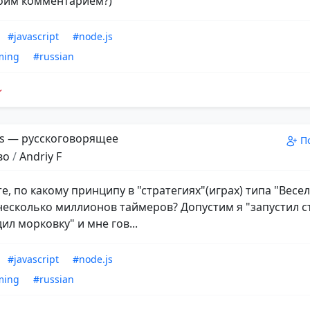
оим комментарием?)
#javascript
#node.js
ming
#russian
s — русскоговорящее
П
во
/
Andriy F
е, по какому принципу в "стратегиях"(играх) типа "Весе
несколько миллионов таймеров? Допустим я "запустил с
ил морковку" и мне гов...
#javascript
#node.js
ming
#russian