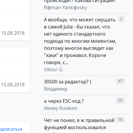
происходит? Какова ситуация?
Rꙮman Yankꙮvsky
А вообще, что может смущать
2
в самой Julia - бы сказал, что
15.08.2018
нет единого стандартного
подхода по многим моментам,
поэтому многое выглядит как
"хаки" и произвол. Короче
говоря, с...
Viktor G.
30500 за редактор? )
47
15.08.2018
Владимир
а через ESC-код ?
29
Alexey Kulakov
Чёт не понял, я ж правильной
18
функцией воспользовался
одписаться