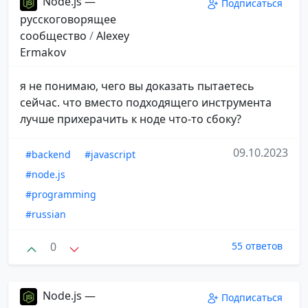
Node.js —
Подписаться
русскоговорящее
сообщество
/
Alexey
Ermakov
я не понимаю, чего вы доказать пытаетесь
сейчас. что вместо подходящего инструмента
лучше прихерачить к ноде что-то сбоку?
09.10.2023
#backend
#javascript
#node.js
#programming
#russian
0
55 ответов
Node.js —
Подписаться