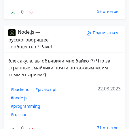
0
59 ответов
Node.js —
Подписаться
русскоговорящее
сообщество
/
Pavel
блек акула, вы объявили мне байкот?) Что за
странные смайлики почти по каждым моим
комментарием?)
22.08.2023
#backend
#javascript
#node.js
#programming
#russian
0
71 ответов