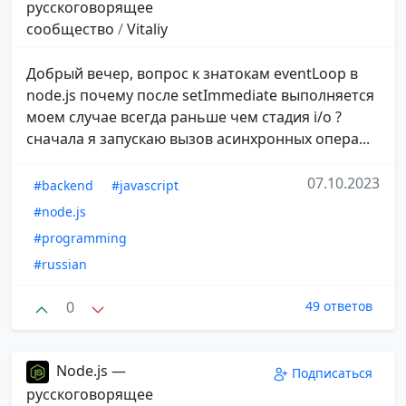
русскоговорящее
сообщество
/
Vitaliy
Добрый вечер, вопрос к знатокам eventLoop в
node.js почему после setImmediate выполняется
моем случае всегда раньше чем стадия i/o ?
сначала я запускаю вызов асинхронных опера...
07.10.2023
#backend
#javascript
#node.js
#programming
#russian
0
49 ответов
Node.js —
Подписаться
русскоговорящее