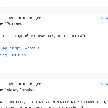
s — русскоговорящее
П
во
/
Виталий
сть все в одной очереди на ядро толкаются?)
#javascript
#node.js
ming
#russian
s — русскоговорящее
П
во
/
Alexey Ermakov
маю, чего вы доказать пытаетесь сейчас. что вместо по
та лучше прихерачить к ноде что-то сбоку?