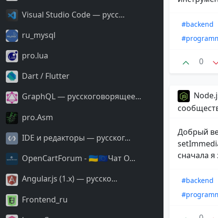
Visual Studio Code — русс...
#backend
ru_mysql
#program
pro.lua
0
Dart / Flutter
Node.j
GraphQL — русскоговорящее...
сообщест
pro.Asm
Добрый ве
IDE и редакторы — русског...
setImmedi
сначала я
OpenCartForum - 🇺🇦🇪🇺Чат O...
Angular.js (1.x) — русско...
#backend
#program
Frontend_ru
0