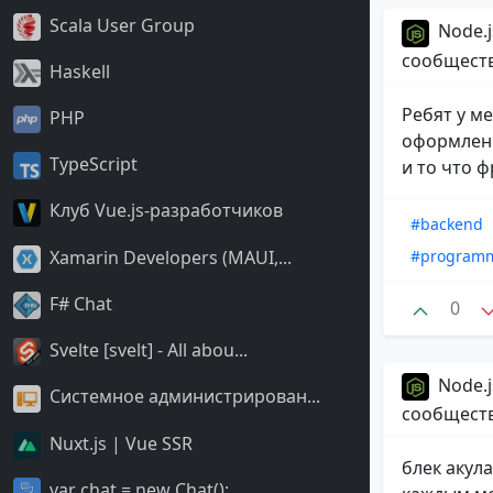
Scala User Group
Node.j
сообщест
Haskell
Ребят у ме
PHP
оформления
TypeScript
и то что ф
Клуб Vue.js-разработчиков
#backend
#program
Xamarin Developers (MAUI,...
F# Chat
0
Svelte [svelt] - All abou...
Node.j
Системное администрирован...
сообщест
Nuxt.js | Vue SSR
блек акул
var chat = new Chat();