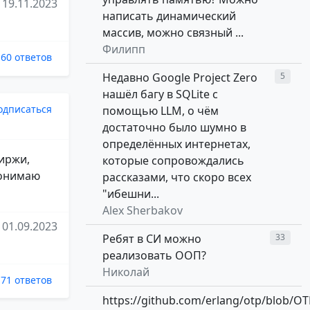
19.11.2023
написать динамический
массив, можно связный ...
Филипп
60 ответов
Недавно Google Project Zero
5
нашёл багу в SQLite с
одписаться
помощью LLM, о чём
достаточно было шумно в
определённых интернетах,
биржи,
которые сопровождались
 понимаю
рассказами, что скоро всех
"ибешни...
Alex Sherbakov
01.09.2023
Ребят в СИ можно
33
реализовать ООП?
Николай
71 ответов
https://github.com/erlang/otp/blob/OT