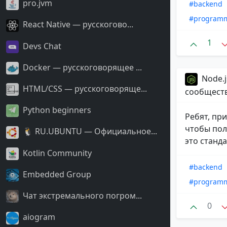
pro.jvm
#backend
#program
React Native — русскогово...
1
Devs Chat
Docker — русскоговорящее ...
Node.j
HTML/CSS — русскоговоряще...
сообщест
Python beginners
Ребят, пр
чтобы полу
🐧 RU.UBUNTU — Официальное...
это стандар
Kotlin Community
#backend
Embedded Group
#program
Чат экстремального погром...
0
aiogram