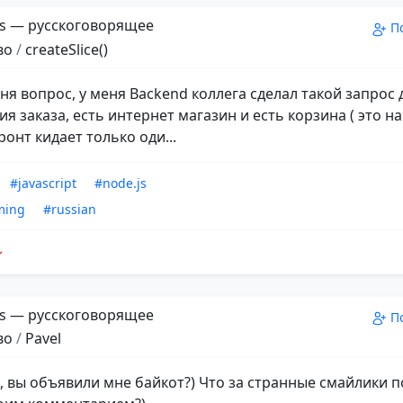
s — русскоговорящее
П
во
/
createSlice()
ня вопрос, у меня Backend коллега сделал такой запрос 
 заказа, есть интернет магазин и есть корзина ( это на
ронт кидает только оди...
#javascript
#node.js
ming
#russian
s — русскоговорящее
П
во
/
Pavel
а, вы объявили мне байкот?) Что за странные смайлики п