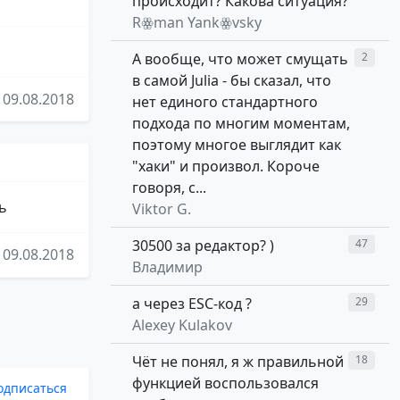
происходит? Какова ситуация?
Rꙮman Yankꙮvsky
А вообще, что может смущать
2
в самой Julia - бы сказал, что
09.08.2018
нет единого стандартного
подхода по многим моментам,
поэтому многое выглядит как
"хаки" и произвол. Короче
говоря, с...
ь
Viktor G.
30500 за редактор? )
47
09.08.2018
Владимир
а через ESC-код ?
29
Alexey Kulakov
Чёт не понял, я ж правильной
18
функцией воспользовался
одписаться