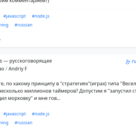
оим комментарием?)
#javascript
#node.js
ming
#russian
s — русскоговорящее
П
во
/
Andriy F
е, по какому принципу в "стратегиях"(играх) типа "Весе
несколько миллионов таймеров? Допустим я "запустил с
ил морковку" и мне гов...
#javascript
#node.js
ming
#russian