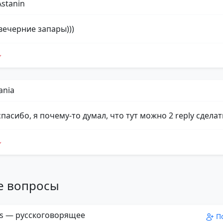
Astanin
вечерние запары)))
ania
пасибо, я почему-то думал, что тут можно 2 reply сделат
е вопросы
s — русскоговорящее
П