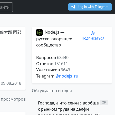
айти
倫太郎 岡部
Node.js —
Подписаться
русскоговорящее
сообщество
Вопросов
68440
Ответов
151611
Участников
9643
Telegram
@nodejs_ru
09.08.2018
Обсуждают сегодня
 просмотров
Господа, а что сейчас вообще
29
с рынком труда на делфи