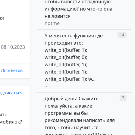
чтобы вывести отладочную
информацию? но что-то она
не ловится
ня
notme
У меня есть функция где
14
происходит это:
08.10.2023
write_bit(buffer, 1);
write_bit(buffer, 0);
write_bit(buffer, 1);
76 ответов
write_bit(buffer, 1);
write_bit(buffer, 1); w...
~
одписаться
Добрый день! Скажите
7
пожалуйста, а какие
программы вы бы
ить
рекомендовали написать для
 мобилок?
того, чтобы научиться
управлять памятью? Можно