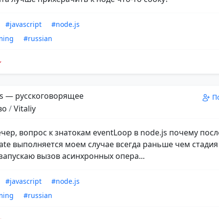
#javascript
#node.js
ming
#russian
s — русскоговорящее
П
во
/
Vitaliy
чер, вопрос к знатокам eventLoop в node.js почему посл
ate выполняется моем случае всегда раньше чем стадия i
 запускаю вызов асинхронных опера...
#javascript
#node.js
ming
#russian