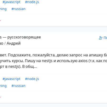
#javascript
#node.js
ming
#russian
s — русскоговорящее
П
во
/
Андрей
ивет. Подскажите, пожалуйста, делаю запрос на апишку 
чить курсы. Пишу на nestjs и использую axios (т.к. как
т в nestjs). В общ...
#javascript
#node.js
ming
#russian