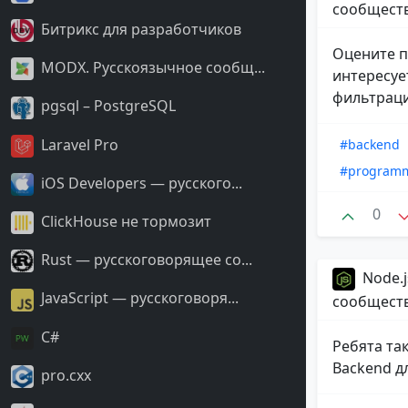
сообщест
Битрикс для разработчиков
Оцените п
MODX. Русскоязычное сообщ...
интересуе
фильтраци
pgsql – PostgreSQL
Laravel Pro
#backend
#program
iOS Developers — русского...
0
ClickHouse не тормозит
Rust — русскоговорящее со...
Node.j
JavaScript — русскоговоря...
сообщест
С#
Ребята та
Backend д
pro.cxx