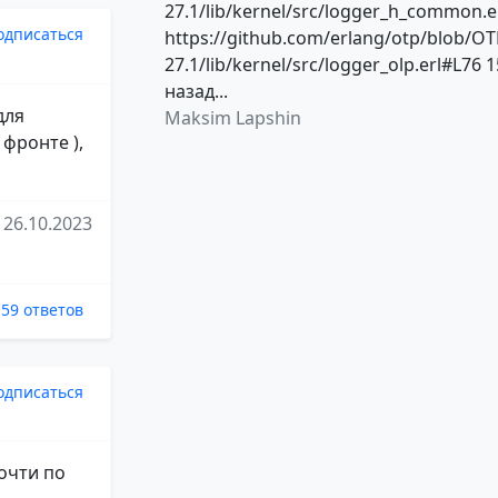
27.1/lib/kernel/src/logger_h_common.e
одписаться
https://github.com/erlang/otp/blob/OT
27.1/lib/kernel/src/logger_olp.erl#L76 1
назад...
для
Maksim Lapshin
 фронте ),
26.10.2023
59 ответов
одписаться
очти по