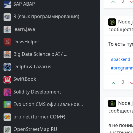
0
SAP ABAP
R (язык программирования)
Node.j
learn.java
сообщест
DevsHelper
То есть пу
Big Data Science :: AI / ...
#backend
Delphi & Lazarus
#program
SwiftBook
0
Solidity Development
Node.j
Evolution CMS официальное...
сообщест
pro.net (former COM+)
я не пони
OpenStreetMap RU
инструмен