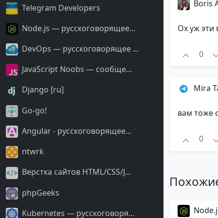
Boris 
Telegram Developers
Node.js — русскоговорящее...
Ох уж эти 
DevOps — русскоговорящее ...
0
JavaScript Noobs — сообще...
Mira T
Django [ru]
Go-go!
вам тоже с
Angular - русскоговорящее...
0
ntwrk
Верстка сайтов HTML/CSS/J...
Похожи
phpGeeks
Node.j
Kubernetes — русскоговоря...