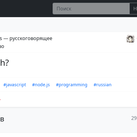
Н
s — русскоговорящее
во
th?
#javascript
#node.js
#programming
#russian
ов
29