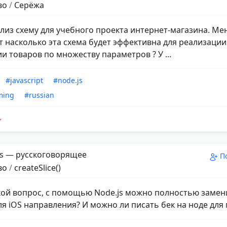
во
/
Серёжа
лиз схему для учебного проекта интернет-магазина. Ме
т насколько эта схема будет эффективна для реализации
и товаров по множеству параметров ? У ...
#javascript
#node.js
ming
#russian
s — русскоговорящее
П
во
/
createSlice()
кой вопрос, с помощью Node.js можно полностью замен
ля iOS направления? И можно ли писать бек на ноде для