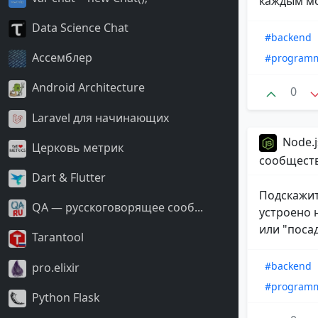
каждым м
Data Science Chat
#backend
Ассемблер
#program
Android Architecture
0
Laravel для начинающих
Node.j
Церковь метрик
сообщест
Dart & Flutter
Подскажит
QA — русскоговорящее сооб...
устроено 
или "посад
Tarantool
#backend
pro.elixir
#program
Python Flask