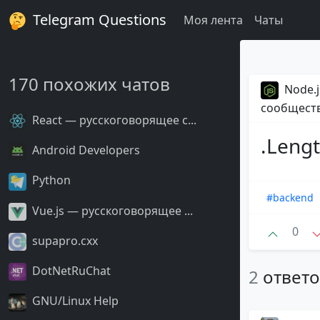
Telegram Questions
Моя лента
Чаты
170 похожих чатов
Node.j
сообщест
React — русскоговорящее с...
.Leng
Android Developers
Python
#backend
Vue.js — русскоговорящее ...
0
supapro.cxx
DotNetRuChat
2
ответ
GNU/Linux Help