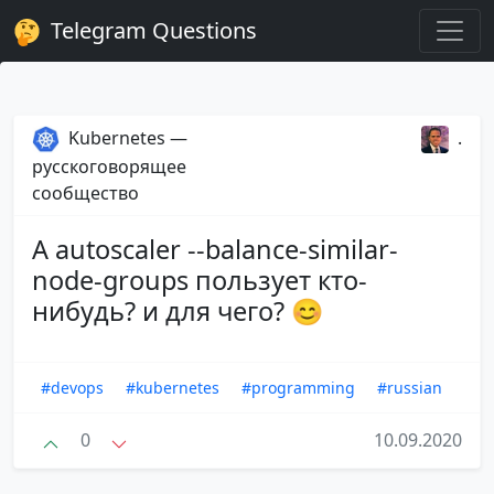
Telegram Questions
Kubernetes —
.
русскоговорящее
сообщество
А autoscaler --balance-similar-
node-groups пользует кто-
нибудь? и для чего? 😊
#devops
#kubernetes
#programming
#russian
0
10.09.2020