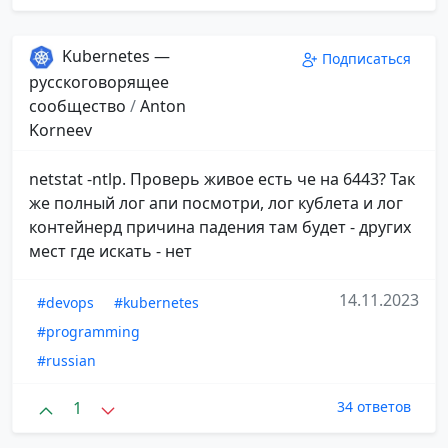
Kubernetes —
Подписаться
русскоговорящее
сообщество
/
Anton
Korneev
netstat -ntlp. Проверь живое есть че на 6443? Так
же полный лог апи посмотри, лог кублета и лог
контейнерд причина падения там будет - других
мест где искать - нет
14.11.2023
#devops
#kubernetes
#programming
#russian
1
34 ответов