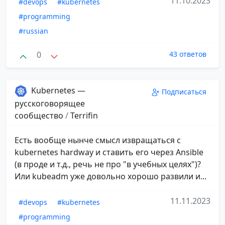
11.10.2023
#devops
#kubernetes
#programming
#russian
0
43 ответов
Kubernetes —
Подписаться
русскоговорящее
сообщество
/
Terrifin
Есть вообще нынче смысл извращаться с
kubernetes hardway и ставить его через Ansible
(в проде и т.д., речь не про "в учебных целях")?
Или kubeadm уже довольно хорошо развили и...
11.11.2023
#devops
#kubernetes
#programming