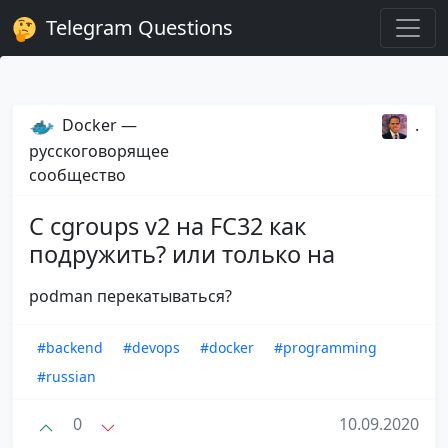
Telegram Questions
Docker —
.
русскоговорящее
сообщество
С cgroups v2 на FC32 как
подружить? или только на
podman перекатываться?
#backend
#devops
#docker
#programming
#russian
0
10.09.2020