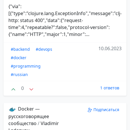
{"via":
[{"type":"clojure.lang.ExceptionInfo","message":"clj-
http: status 400","data":{"request-
time":4,"repeatable?":false,"protocol-version":
{"name":"HTTP","major":1,"minor":...
10.06.2023
#backend
#devops
#docker
#programming
#russian
0
1 ответов
Docker —
Подписаться
русскоговорящее
сообщество
/
Vladimir