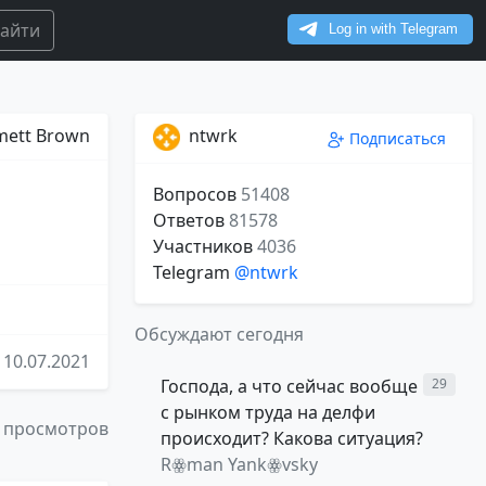
айти
ett Brown
ntwrk
Подписаться
Вопросов
51408
Ответов
81578
Участников
4036
Telegram
@ntwrk
Обсуждают сегодня
10.07.2021
Господа, а что сейчас вообще
29
с рынком труда на делфи
 просмотров
происходит? Какова ситуация?
Rꙮman Yankꙮvsky