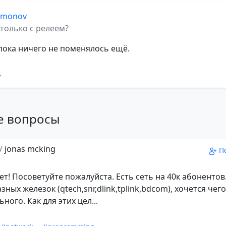
Limonov
 только с релеем?
 пока ничего не поменялось ещё.
е вопросы
/
jonas mcking
П
ет! Посоветуйте пожалуйста. Есть сеть на 40к абонентов
ных железок (qtech,snr,dlink,tplink,bdcom), хочется чего
ного. Как для этих цел...