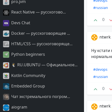
#devops
pro.jvm
#russian
React Native — русскогово...
0
Devs Chat
Docker — русскоговорящее ...
ntwrk
HTML/CSS — русскоговоряще...
Ну кстати
Python beginners
нормальны
🐧 RU.UBUNTU — Официальное...
#devops
Kotlin Community
#russian
Embedded Group
0
Чат экстремального погром...
ntwrk
aiogram