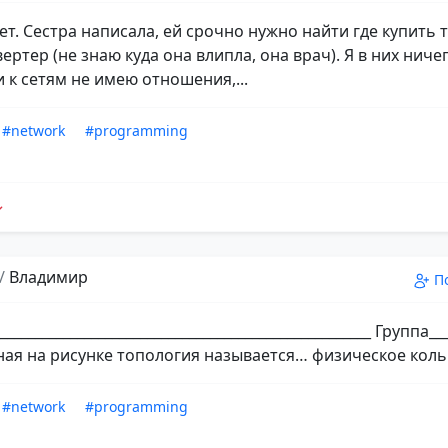
ет. Сестра написала, ей срочно нужно найти где купить 
ртер (не знаю куда она влипла, она врач). Я в них ниче
 к сетям не имею отношения,...
#network
#programming
/
Владимир
П
___________________________________________________ Группа___
ая на рисунке топология называется… физическое кольц
#network
#programming