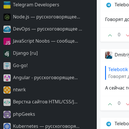
Telegram Developers
Telebo
Node.js — русскоговорящее...
Говорят д
DevOps — русскоговорящее ...
0
JavaScript Noobs — сообще...
Django [ru]
Dmitri
Go-go!
Telebotik
Говорят 
Angular - русскоговорящее...
А сейчас 
ntwrk
Верстка сайтов HTML/CSS/J...
0
phpGeeks
Telebo
Kubernetes — русскоговоря...