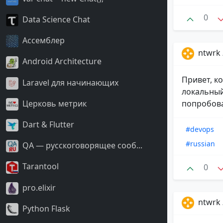
0
Data Science Chat
Ассемблер
ntwrk
Android Architecture
Привет, к
Laravel для начинающих
локальный
Церковь метрик
попробоват
Dart & Flutter
#devops
#russian
QA — русскоговорящее сооб...
Tarantool
0
pro.elixir
ntwrk
Python Flask