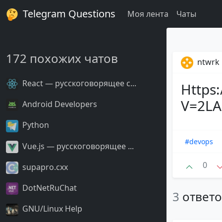
Telegram Questions
Моя лента
Чаты
172 похожих чатов
ntwrk
React — русскоговорящее с...
Https
V=2LA
Android Developers
Python
#devops
Vue.js — русскоговорящее ...
0
supapro.cxx
DotNetRuChat
3
ответ
GNU/Linux Help