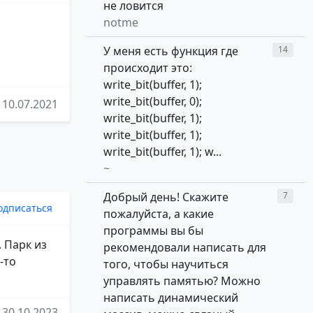
не ловится
notme
У меня есть функция где
14
происходит это:
write_bit(buffer, 1);
write_bit(buffer, 0);
10.07.2021
write_bit(buffer, 1);
write_bit(buffer, 1);
write_bit(buffer, 1); w...
~
Добрый день! Скажите
7
одписаться
пожалуйста, а какие
программы вы бы
. Парк из
рекомендовали написать для
-то
того, чтобы научиться
управлять памятью? Можно
написать динамический
30.10.2023