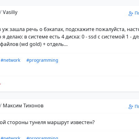
/
Vasiliy
П
аз уж зашла речь о бэкапах, подскажите пожалуйста, нас
я делаю: в системе есть 4 диска: 0 - ssd с системой 1 - дл
айлов (wd gold) + отдель...
#network
#programming
/
Максим Тихонов
П
угой стороны тунеля маршрут известен?
#network
#programming