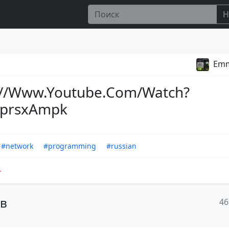
Н
Emm
://Www.Youtube.Com/Watch?
prsxAmpk
#network
#programming
#russian
ов
46