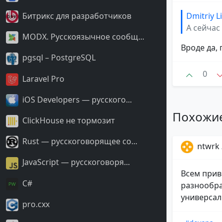
Dmitriy 
Битрикс для разработчиков
А сейчас
MODX. Русскоязычное сообщ...
Вроде да,
pgsql – PostgreSQL
0
Laravel Pro
iOS Developers — русского...
Похожи
ClickHouse не тормозит
Rust — русскоговорящее со...
ntwrk
JavaScript — русскоговоря...
Всем прив
С#
разнообраз
универсаль
pro.cxx