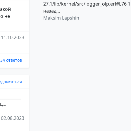
27.1/lib/kernel/src/logger_olp.erl#L76 1
такой
назад...
го не
Maksim Lapshin
11.10.2023
34 ответов
одписаться
__________
...
02.08.2023