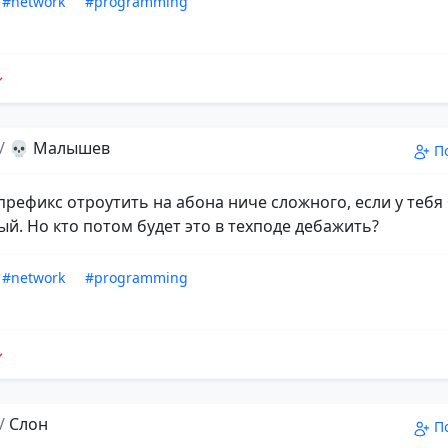
#network
#programming
/
💀 Малышев
П
 префикс отроутить на абона ниче сложного, если у тебя
й. Но кто потом будет это в техподе дебажить?
#network
#programming
/
Слон
П