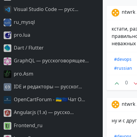
Visual Studio Code — русс...
ntwrk
ru_mysql
кстати, р
pro.lua
правильно 
неважных ф
Dart / Flutter
#devops
GraphQL — русскоговорящее...
#russian
pro.Asm
0
IDE и редакторы — русског...
OpenCartForum - 🇺🇦🇪🇺Чат O...
ntwrk
Angular.js (1.x) — русско...
ну и с др
Frontend_ru
#devops