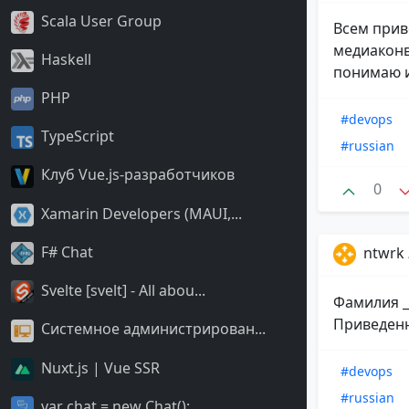
Scala User Group
Всем прив
медиаконве
Haskell
понимаю и
PHP
#devops
TypeScript
#russian
Клуб Vue.js-разработчиков
0
Xamarin Developers (MAUI,...
F# Chat
ntwrk
Svelte [svelt] - All abou...
Фамилия ___
Приведенн
Системное администрирован...
Nuxt.js | Vue SSR
#devops
#russian
var chat = new Chat();