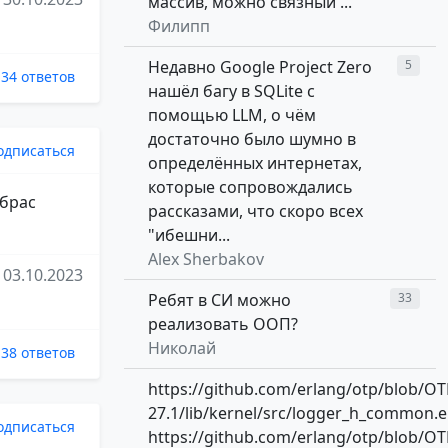
массив, можно связный ...
Филипп
Недавно Google Project Zero
5
34 ответов
нашёл багу в SQLite с
помощью LLM, о чём
достаточно было шумно в
одписаться
определённых интернетах,
которые сопровождались
 брас
рассказами, что скоро всех
"ибешни...
Alex Sherbakov
03.10.2023
Ребят в СИ можно
33
реализовать ООП?
Николай
38 ответов
https://github.com/erlang/otp/blob/OT
27.1/lib/kernel/src/logger_h_common.e
одписаться
https://github.com/erlang/otp/blob/OT