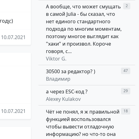
А вообще, что может смущать
2
в самой Julia - бы сказал, что
оду;)
нет единого стандартного
подхода по многим моментам,
поэтому многое выглядит как
10.07.2021
"хаки" и произвол. Короче
говоря, с...
Viktor G.
30500 за редактор? )
47
Владимир
а через ESC-код ?
29
Alexey Kulakov
10.07.2021
Чёт не понял, я ж правильной
18
функцией воспользовался
чтобы вывести отладочную
информацию? но что-то она