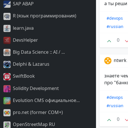
а ты реши
SAP ABAP
R (язык программирования)
#devops
#russian
learn.java
DevsHelper
0
Big Data Science :: AI / ...
ntwrk
Delphi & Lazarus
знаете че
SwiftBook
про "банк
Solidity Development
#devops
Evolution CMS официальное...
#russian
pro.net (former COM+)
0
OpenStreetMap RU