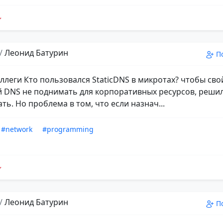
/
Леонид Батурин
П
оллеги Кто пользовался StaticDNS в микротах? чтобы сво
 DNS не поднимать для корпоративных ресурсов, реши
ь. Но проблема в том, что если назнач...
#network
#programming
/
Леонид Батурин
П