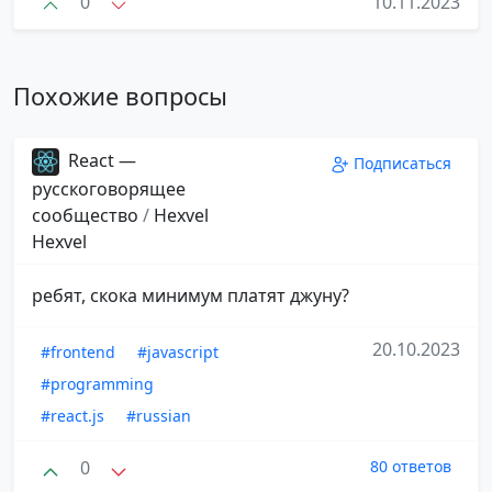
0
10.11.2023
Похожие вопросы
React —
Подписаться
русскоговорящее
сообщество
/
Hexvel
Hexvel
ребят, скока минимум платят джуну?
20.10.2023
#frontend
#javascript
#programming
#react.js
#russian
0
80 ответов