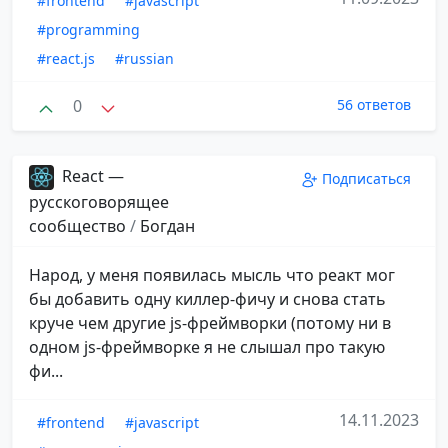
#frontend
#javascript
#programming
#react.js
#russian
0
56 ответов
React —
Подписаться
русскоговорящее
сообщество
/
Богдан
Народ, у меня появилась мысль что реакт мог
бы добавить одну киллер-фичу и снова стать
круче чем другие js-фреймворки (потому ни в
одном js-фреймворке я не слышал про такую
фи...
14.11.2023
#frontend
#javascript