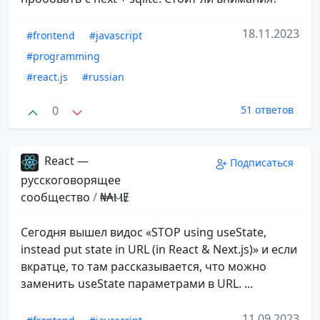
18.11.2023
#frontend
#javascript
#programming
#react.js
#russian
0
51 ответов
React —
Подписаться
русскоговорящее
сообщество
/
₦₳ⲘɆ
Сегодня вышел видос «STOP using useState,
instead put state in URL (in React & Next.js)» и если
вкратце, то там рассказывается, что можно
заменить useState параметрами в URL. ...
11.09.2023