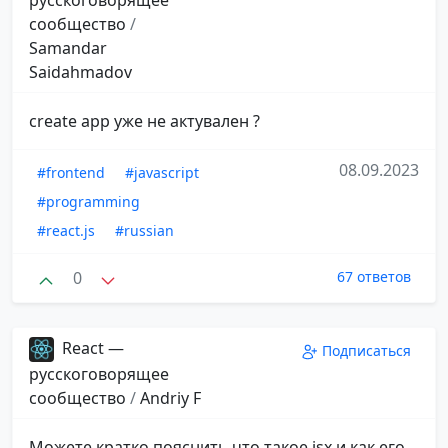
сообщество
/
Samandar
Saidahmadov
create app уже не актувален ?
08.09.2023
#frontend
#javascript
#programming
#react.js
#russian
0
67 ответов
React —
Подписаться
русскоговорящее
сообщество
/
Andriy F
Можете кратко пояснить что такое jsx и как его