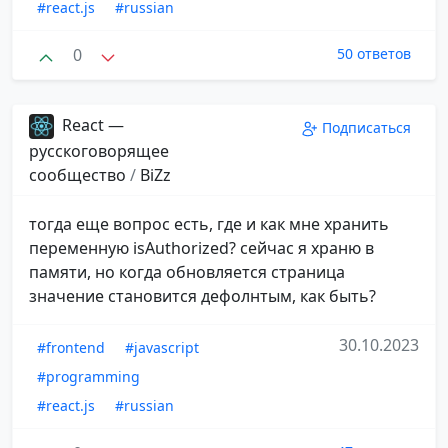
#react.js
#russian
0
50 ответов
React —
Подписаться
русскоговорящее
сообщество
/
BiZz
тогда еще вопрос есть, где и как мне хранить
переменную isAuthorized? сейчас я храню в
памяти, но когда обновляется страница
значение становится дефолнтым, как быть?
30.10.2023
#frontend
#javascript
#programming
#react.js
#russian