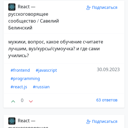
React —
Подписаться
русскоговорящее
сообщество
/
Савелий
Белинский
мужики, вопрос, какое обучение считаете
лучшим, вуз/курсы/сумоучка? и где сами
учились?
30.09.2023
#frontend
#javascript
#programming
#react.js
#russian
0
63 ответов
React —
Подписаться
русскоговорящее