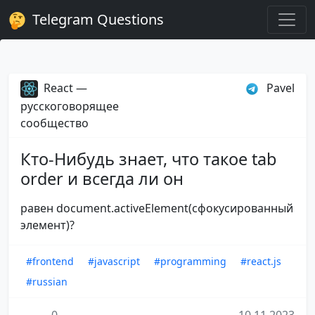
Telegram Questions
React —
Pavel
русскоговорящее
сообщество
Кто-Нибудь знает, что такое tab
order и всегда ли он
равен document.activeElement(сфокусированный
элемент)?
#frontend
#javascript
#programming
#react.js
#russian