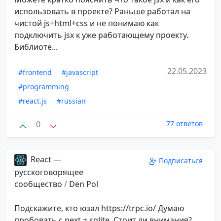
использовать в проекте? Раньше работал на
чистой js+html+css и не понимаю как
подключить jsx к уже работающему проекту.
Библиоте...
22.05.2023
#frontend
#javascript
#programming
#react.js
#russian
0
77 ответов
React —
Подписаться
русскоговорящее
сообщество
/
Den Pol
Подскажите, кто юзал https://trpc.io/ Думаю
пробовать с next + sqlite. Стоит ли внимания?