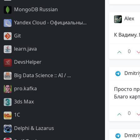
MongoDB Russian
Alex
Yandex Cloud - Официальны...
К Вадиму.
Git
learn.java
0
DevsHelper
Dmitr
Big Data Science :: AI / ...
pro.kafka
Просто пр
Благо кар
3ds Max
0
1C
Delphi & Lazarus
Dmitr