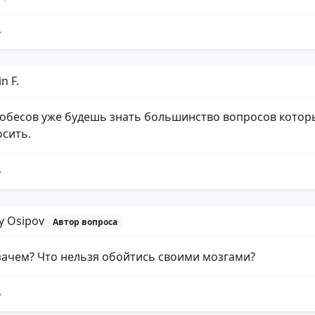
n F.
собесов уже будешь знать большинство вопросов котор
осить.
iy Osipov
Автор вопроса
зачем? Что нельзя обойтись своими мозгами?