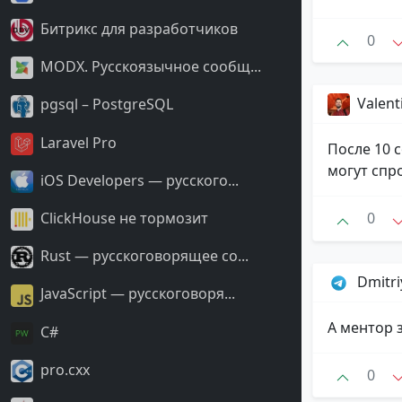
Битрикс для разработчиков
0
MODX. Русскоязычное сообщ...
Valenti
pgsql – PostgreSQL
Laravel Pro
После 10 
могут спр
iOS Developers — русского...
ClickHouse не тормозит
0
Rust — русскоговорящее со...
Dmitr
JavaScript — русскоговоря...
А ментор 
С#
pro.cxx
0