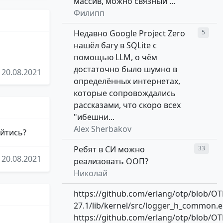
массив, можно связный ...
Филипп
Недавно Google Project Zero
5
нашёл багу в SQLite с
помощью LLM, о чём
достаточно было шумно в
20.08.2021
определённых интернетах,
которые сопровождались
рассказами, что скоро всех
"ибешни...
Alex Sherbakov
ойтись?
Ребят в СИ можно
33
20.08.2021
реализовать ООП?
Николай
https://github.com/erlang/otp/blob/OT
27.1/lib/kernel/src/logger_h_common.e
https://github.com/erlang/otp/blob/OT