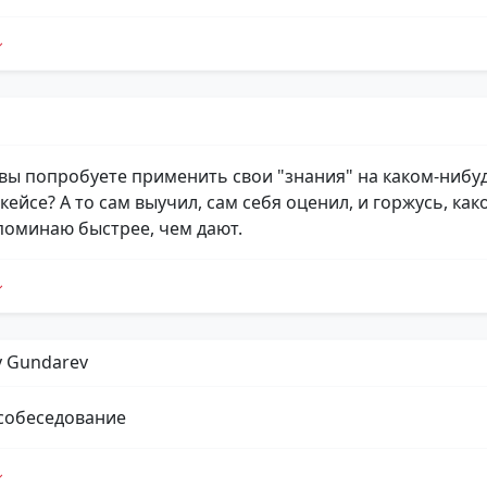
 вы попробуете применить свои "знания" на каком-нибу
ейсе? А то сам выучил, сам себя оценил, и горжусь, как
поминаю быстрее, чем дают.
y Gundarev
собеседование