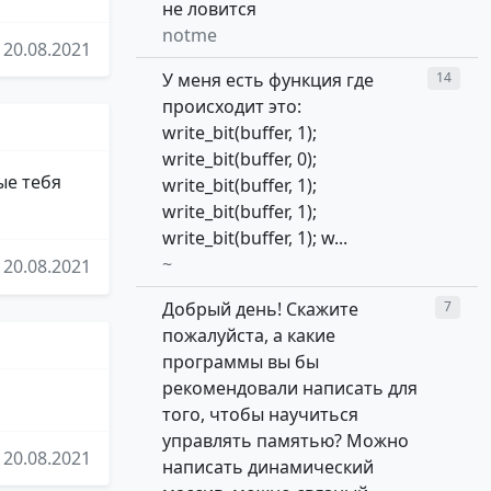
не ловится
notme
20.08.2021
У меня есть функция где
14
происходит это:
write_bit(buffer, 1);
write_bit(buffer, 0);
ые тебя
write_bit(buffer, 1);
write_bit(buffer, 1);
write_bit(buffer, 1); w...
~
20.08.2021
Добрый день! Скажите
7
пожалуйста, а какие
программы вы бы
рекомендовали написать для
того, чтобы научиться
управлять памятью? Можно
20.08.2021
написать динамический