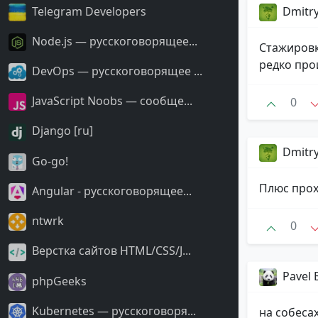
Telegram Developers
Dmitr
Node.js — русскоговорящее...
Стажировк
редко про
DevOps — русскоговорящее ...
JavaScript Noobs — сообще...
0
Django [ru]
Dmitr
Go-go!
Плюс прох
Angular - русскоговорящее...
ntwrk
0
Верстка сайтов HTML/CSS/J...
Pavel 
phpGeeks
Kubernetes — русскоговоря...
на собесах