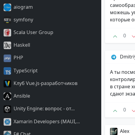
самообраз
aiogram
можешь уг
которые о
symfony
Scala User Group
0
Haskell
Dmitr
PHP
TypeScript
А ты посм
контролир
Клуб Vue.js-разработчиков
в стране 
сдают экз
Ansible
Unity Engine: вопрос - от...
0
Xamarin Developers (MAUI,...
Alex
F# Chat