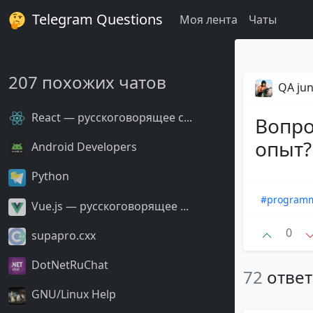
Telegram Questions
Моя лента
Чаты
207 похожих чатов
QA jun
React — русскоговорящее с...
Вопро
опыт?
Android Developers
Python
#program
Vue.js — русскоговорящее ...
0
supapro.cxx
DotNetRuChat
72
отве
GNU/Linux Help