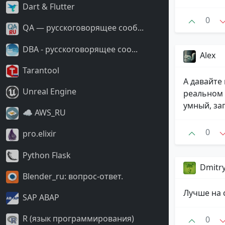
Dart & Flutter
0
QA — русскоговорящее сооб...
DBA - русскоговорящее соо...
Alex
Tarantool
А давайте
Unreal Engine
реальном к
умный, за
☁️ AWS_RU
0
pro.elixir
Python Flask
Dmitr
Blender_ru: вопрос-ответ.
Лучше на 
SAP ABAP
R (язык программирования)
0