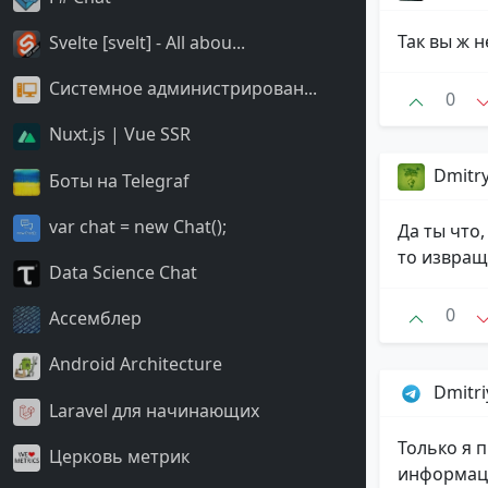
Так вы ж н
Svelte [svelt] - All abou...
Системное администрирован...
0
Nuxt.js | Vue SSR
Dmitr
Боты на Telegraf
var chat = new Chat();
Да ты что,
то извращ
Data Science Chat
0
Ассемблер
Android Architecture
Dmitr
Laravel для начинающих
Только я 
Церковь метрик
информаци