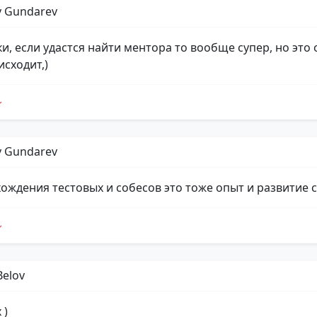
y Gundarev
и, если удастся найти ментора то вообще супер, но это
исходит,)
y Gundarev
ождения тестовых и собесов это тоже опыт и развитие 
Belov
 )