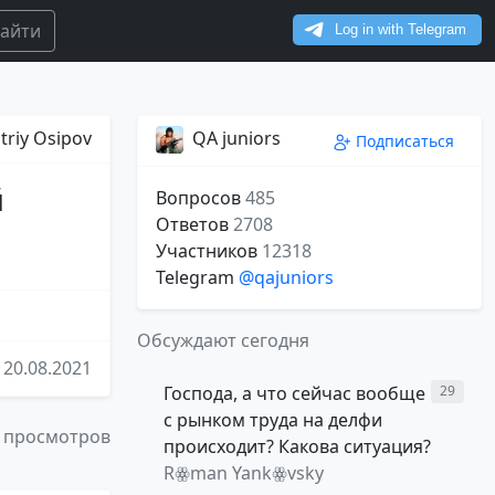
айти
triy Osipov
QA juniors
Подписаться
й
Вопросов
485
Ответов
2708
Участников
12318
Telegram
@qajuniors
Обсуждают сегодня
20.08.2021
Господа, а что сейчас вообще
29
с рынком труда на делфи
 просмотров
происходит? Какова ситуация?
Rꙮman Yankꙮvsky