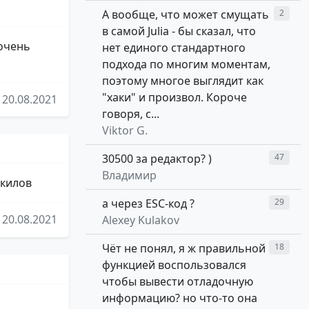
А вообще, что может смущать
2
в самой Julia - бы сказал, что
 очень
нет единого стандартного
подхода по многим моментам,
поэтому многое выглядит как
"хаки" и произвол. Короче
20.08.2021
говоря, с...
Viktor G.
30500 за редактор? )
47
Владимир
скилов
а через ESC-код ?
29
20.08.2021
Alexey Kulakov
Чёт не понял, я ж правильной
18
функцией воспользовался
чтобы вывести отладочную
информацию? но что-то она