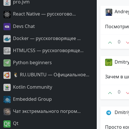
pro.jvm
Andrey
React Native — русскогово...
Devs Chat
Посмотрим
Docker — русскоговорящее ...
0
HTML/CSS — русскоговоряще...
Dmitr
Python beginners
🐧 RU.UBUNTU — Официальное...
Зачем в ш
Kotlin Community
0
Embedded Group
Чат экстремального погром...
Dmitr
Qt
Просто ко