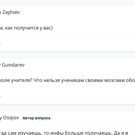
 Zaytsev
, как получится у вас)
y Gundarev
коле учителя? Что нельзя ученикам своими мозгами об
iy Osipov
Автор вопроса
гда сам изучаешь, то инфы больше получаешь. Да и в