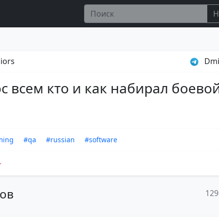
Н
iors
Dmi
с всем кто и как набирал боево
ming
#qa
#russian
#software
тов
129