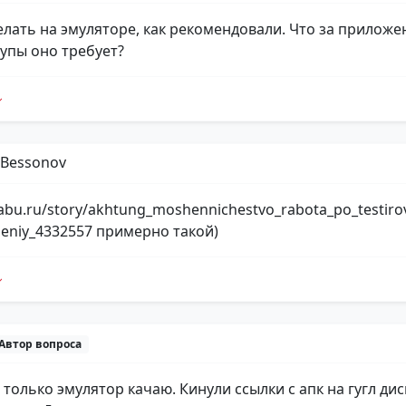
лать на эмуляторе, как рекомендовали. Что за приложе
тупы оно требует?
 Bessonov
kabu.ru/story/akhtung_moshennichestvo_rabota_po_testir
zheniy_4332557 примерно такой)
Автор вопроса
 только эмулятор качаю. Кинули ссылки с апк на гугл дис