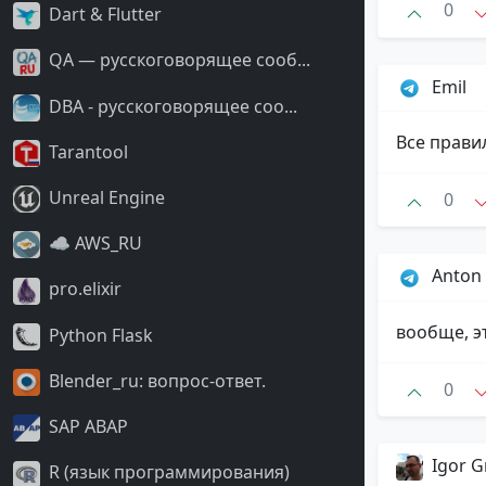
0
Dart & Flutter
QA — русскоговорящее сооб...
Emil
DBA - русскоговорящее соо...
Все прави
Tarantool
Unreal Engine
0
☁️ AWS_RU
Anton
pro.elixir
вообще, э
Python Flask
Blender_ru: вопрос-ответ.
0
SAP ABAP
Igor G
R (язык программирования)